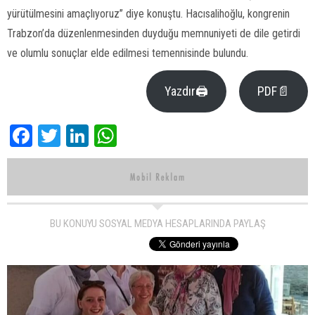
yürütülmesini amaçlıyoruz” diye konuştu. Hacısalihoğlu, kongrenin
Trabzon’da düzenlenmesinden duyduğu memnuniyeti de dile getirdi
ve olumlu sonuçlar elde edilmesi temennisinde bulundu.
Yazdır🖨
PDF📄
Facebook
Twitter
LinkedIn
WhatsApp
BU KONUYU SOSYAL MEDYA HESAPLARINDA PAYLAŞ