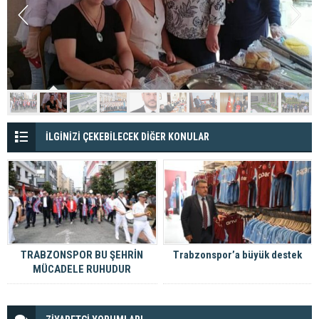
İLGİNİZİ ÇEKEBİLECEK DİĞER KONULAR
TRABZONSPOR BU ŞEHRİN
Trabzonspor’a büyük destek
MÜCADELE RUHUDUR