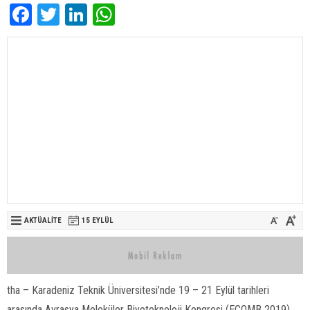
Facebook
Twitter
LinkedIn
WhatsApp
AKTÜALITE
15 EYLÜL
tha – Karadeniz Teknik Üniversitesi’nde 19 – 21 Eylül tarihleri
arasında Avrasya Moleküler Biyoteknoloji Kongresi (ECOMB 2019)