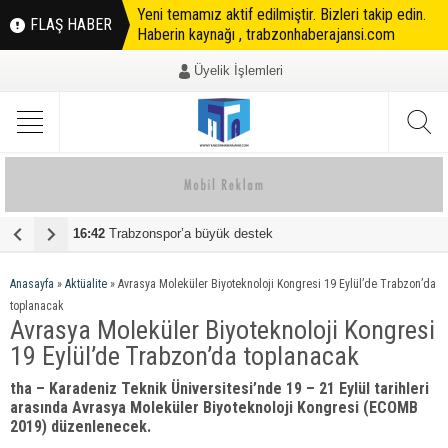
Yeni temamız aktif edilmiştir. Bizleri takip edin.
FLAŞ HABER
Haberin kaynağı , trabzonhaberajansi.com
Üyelik İşlemleri
16:42
Trabzonspor’a büyük destek
0
Anasayfa
»
Aktüalite
»
Avrasya Moleküler Biyoteknoloji Kongresi 19 Eylül’de Trabzon’da
toplanacak
Avrasya Moleküler Biyoteknoloji Kongresi
19 Eylül’de Trabzon’da toplanacak
tha – Karadeniz Teknik Üniversitesi’nde 19 – 21 Eylül tarihleri
arasında Avrasya Moleküler Biyoteknoloji Kongresi (ECOMB
2019) düzenlenecek.