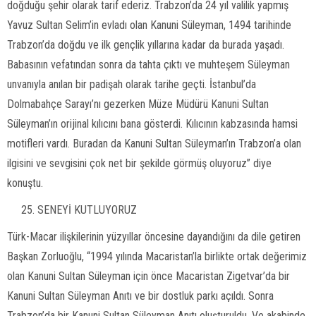
doğduğu şehir olarak tarif ederiz. Trabzon’da 24 yıl valilik yapmış
Yavuz Sultan Selim’in evladı olan Kanuni Süleyman, 1494 tarihinde
Trabzon’da doğdu ve ilk gençlik yıllarına kadar da burada yaşadı.
Babasının vefatından sonra da tahta çıktı ve muhteşem Süleyman
unvanıyla anılan bir padişah olarak tarihe geçti. İstanbul’da
Dolmabahçe Sarayı’nı gezerken Müze Müdürü Kanuni Sultan
Süleyman’ın orijinal kılıcını bana gösterdi. Kılıcının kabzasında hamsi
motifleri vardı. Buradan da Kanuni Sultan Süleyman’ın Trabzon’a olan
ilgisini ve sevgisini çok net bir şekilde görmüş oluyoruz” diye
konuştu.
SENEYİ KUTLUYORUZ
Türk-Macar ilişkilerinin yüzyıllar öncesine dayandığını da dile getiren
Başkan Zorluoğlu, “1994 yılında Macaristan’la birlikte ortak değerimiz
olan Kanuni Sultan Süleyman için önce Macaristan Zigetvar’da bir
Kanuni Sultan Süleyman Anıtı ve bir dostluk parkı açıldı. Sonra
Trabzon’da bir Kanuni Sultan Süleyman Anıtı oluşturuldu. Ve akabinde