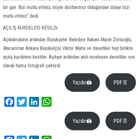
bir gün. Bizi mutlu ettiniz, böyle dostlarımız olduğundan dolayı bizi
mutlu ettiniz” dedi.
AÇILIŞ KURDELESİ KESİLDi
Açıklamaların ardından Büyükşehir Belediye Bakanı Murat Zorluoğlu,
Macaristan Ankara Büyükelçisi Viktor Matis ve davetliler hep birlikte
açılış kurdelesi kestiler. Açılışın ardından anıtı inceleyen davetliler son
olarak hatıra fotoğrafı çektirdi.
Yazdır🖨
PDF📄
Facebook
Twitter
LinkedIn
WhatsApp
Yazdır🖨
PDF📄