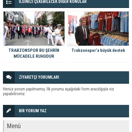
İLGİNİZİ ÇEKEBİLECEK DİĞER KONULAR
TRABZONSPOR BU ŞEHRİN
Trabzonspor’a büyük destek
MÜCADELE RUHUDUR
ZİYARETÇİ YORUMLARI
Henüz yorum yapılmamış. İlk yorumu aşağıdaki form aracılığıyla siz
yapabilirsiniz.
BİR YORUM YAZ
Menü