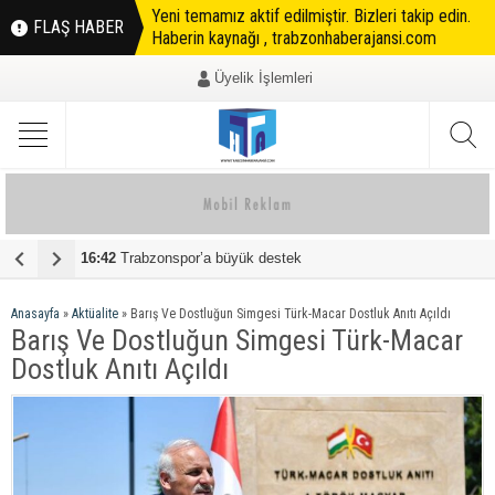
Yeni temamız aktif edilmiştir. Bizleri takip edin.
FLAŞ HABER
Haberin kaynağı , trabzonhaberajansi.com
Üyelik İşlemleri
zonspor’a büyük destek
08:45
TRABZONSPOR B
Anasayfa
»
Aktüalite
»
Barış Ve Dostluğun Simgesi Türk-Macar Dostluk Anıtı Açıldı
Barış Ve Dostluğun Simgesi Türk-Macar
Dostluk Anıtı Açıldı