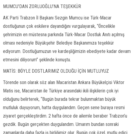
MUMCU’DAN ZORLUOĞLU’NA TEŞEKKÜR
AK Parti Trabzon İl Başkanı Sezgin Mumcu ise Türk-Macar
dostluğunun çok eskilere dayandığını vurgulayarak, “Öncelikle
şehrimizin en müstesna parkında Türk-Macar Dostluk Anıtı açılmış
olması nedeniyle Büyükşehir Belediye Başkanımıza teşekkür
ediyorum. Dostluğumuzun ve kardeşliğimizin ebediyete kadar devam
etmesini diliyorum” şeklinde konuştu.
MATİS: BÖYLE DOSTLARIMIZ OLDUĞU İÇİN MUTLUYUZ
Törende son olarak söz alan Macaristan Ankara Büyükelçisi Viktor
Matis ise, Macaristan ile Türkiye arasındaki ikili ilişkilerin çok iyi
olduğunu belirterek, “Bugün burada tekrar bulunmaktan büyük
mutluluk duyuyorum, hatta duygulandım. Geçen sene buraya resmi
ziyaret gerçekleştirdim. 2 hafta önce de ailemle beraber Trabzon’u
gezdik. Bugün gerçekten duygulandım. Umarım bundan sonraki
zamanlarda daha fazla iş birliğimiz olur. Bugün çok özel, mutlu edici