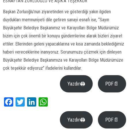
ESNAFTAN ZORLUOĞLU VE ÂŞIK’A TEŞEKKÜR
Başkan Zorluoğlu’nun ziyaretinden ve gösterdiği yakın ilgiden
duydukları memnuniyeti dile getiren sanayi esnafı ise, “Sayın
Büyükşehir Belediye Başkanımız ve Karayolları Bölge Müdürümüz
bizim için çok önemli bir konuyu gündemlerine alarak bizleri ziyaret
ettiler. Ellerinden geleni yapacaklarına ve kısa zamanda beklediğimiz
haberi vereceklerine inanıyoruz. Sorunumuzu çözmek için dinleyen
Büyükşehir Belediye Başkanımıza ve Karayolları Bölge Müdürümüze
çok teşekkür ediyoruz” ifadelerini kullandılar.
Yazdır🖨
PDF📄
Facebook
Twitter
LinkedIn
WhatsApp
Yazdır🖨
PDF📄