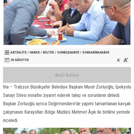
AKTÜALITE
/
HABER
/
KÜLTÜR
/
SONBEŞHABER
/
SONDAKIKAHABER
30 AĞUSTOS
tha – Trabzon Büyükşehir Belediye Başkanı Murat Zorluoğlu, İpekyolu
Sanayi Sitesi esnafını ziyaret ederek talep ve sorunlarını dinledi.
Başkan Zorluoğlu ayrıca Değirmendere’de yapımı tamamlanan kavşak
çalışmasını Karayolları Bölge Müdürü Mehmet Âşık ile birlikte yerinde
inceledi.