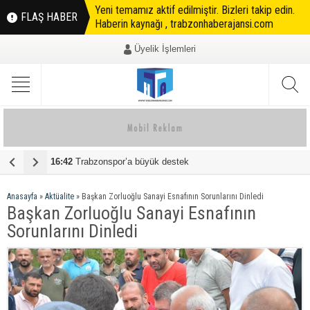
Yeni temamız aktif edilmiştir. Bizleri takip edin.
FLAŞ HABER
Haberin kaynağı , trabzonhaberajansi.com
Üyelik İşlemleri
16:42
Trabzonspor’a büyük destek
0
Anasayfa
»
Aktüalite
»
Başkan Zorluoğlu Sanayi Esnafının Sorunlarını Dinledi
Başkan Zorluoğlu Sanayi Esnafının
Sorunlarını Dinledi