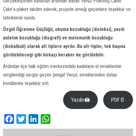
Gerçekleştirilen sunumun ardından Bayan Yavuz Psikolog Caner
Çakır’a plaket takdim ederek, projede emeği geçenlere teşekkür ve
tebriklerini sundu.
Özgül Öğrenme Güçlüğü; okuma bozukluğu (disleksi), yazılı
anlatım bozukluğu (disgrafi) ve matematik bozukluğu
(diskalkuli) olarak alt tiplere ayrılır. Bu alt-tipler, tek başına
görülebileceği gibi birkaçı beraber de görülebilir.
Ardından ilçe halk eğitim merkezindeki kadınların el emeklerinin
sergilendiği sergiyi gezen Şengül Yavuz, emeklerinden dolayı
kendilerine teşekkür etti.
Yazdır🖨
PDF📄
Facebook
Twitter
LinkedIn
WhatsApp