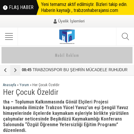
Yeni temamız aktif edilmiştir. Bizleri takip edin.
FLAŞ HABER
Haberin kaynağı , trabzonhaberajansi.com
Üyelik İşlemleri
08:45
TRABZONSPOR BU ŞEHRİN MÜCADELE RUHUDUR
1
Anasayfa
»
Yorum
»
Her Çocuk Özeldir
Her Çocuk Özeldir
tha – Toplumun Kalkınmasında Gönül Elçileri Projesi
kapsamında ilimizde Trabzon Yücel Yavuz’un eşi Şengül Yavuz
himayelerinde ilçelerde kaymakam eşleriyle birlikte yürütülen
çalışmalar neticesinde Beşikdüzü Kaymakamlığı Konferans
Salonunda “Özgül Öğrenme Yetersizliği Eğitim Programı”
düzenlendi.