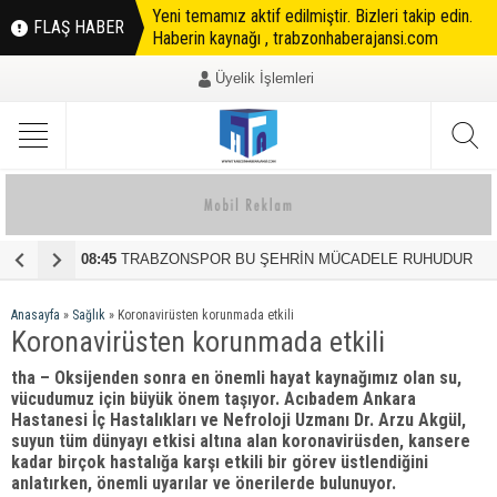
Yeni temamız aktif edilmiştir. Bizleri takip edin.
FLAŞ HABER
Haberin kaynağı , trabzonhaberajansi.com
Üyelik İşlemleri
08:45
TRABZONSPOR BU ŞEHRİN MÜCADELE RUHUDUR
1
Anasayfa
»
Sağlık
»
Koronavirüsten korunmada etkili
Koronavirüsten korunmada etkili
tha – Oksijenden sonra en önemli hayat kaynağımız olan su,
vücudumuz için büyük önem taşıyor.
Acıbadem Ankara
Hastanesi İç Hastalıkları ve Nefroloji Uzmanı Dr. Arzu Akgül
,
suyun tüm dünyayı etkisi altına alan koronavirüsden, kansere
kadar birçok hastalığa karşı etkili bir görev üstlendiğini
anlatırken, önemli uyarılar ve önerilerde bulunuyor.