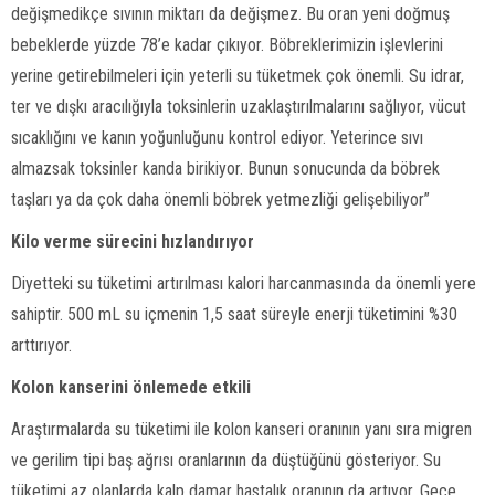
değişmedikçe sıvının miktarı da değişmez. Bu oran yeni doğmuş
bebeklerde yüzde 78’e kadar çıkıyor. Böbreklerimizin işlevlerini
yerine getirebilmeleri için yeterli su tüketmek çok önemli. Su idrar,
ter ve dışkı aracılığıyla toksinlerin uzaklaştırılmalarını sağlıyor, vücut
sıcaklığını ve kanın yoğunluğunu kontrol ediyor. Yeterince sıvı
almazsak toksinler kanda birikiyor. Bunun sonucunda da böbrek
taşları ya da çok daha önemli böbrek yetmezliği gelişebiliyor”
Kilo verme sürecini hızlandırıyor
Diyetteki su tüketimi artırılması kalori harcanmasında da önemli yere
sahiptir. 500 mL su içmenin 1,5 saat süreyle enerji tüketimini %30
arttırıyor.
Kolon kanserini önlemede etkili
Araştırmalarda su tüketimi ile kolon kanseri oranının yanı sıra migren
ve gerilim tipi baş ağrısı oranlarının da düştüğünü gösteriyor. Su
tüketimi az olanlarda kalp damar hastalık oranının da artıyor. Gece