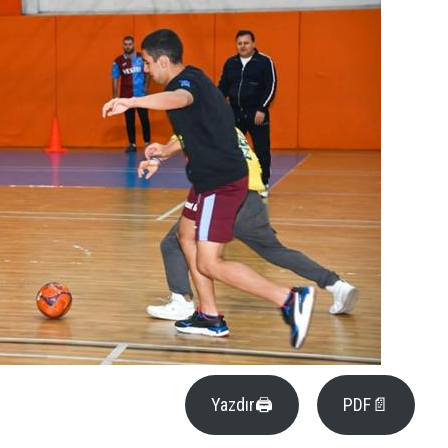
Yazdır🖨
PDF📄