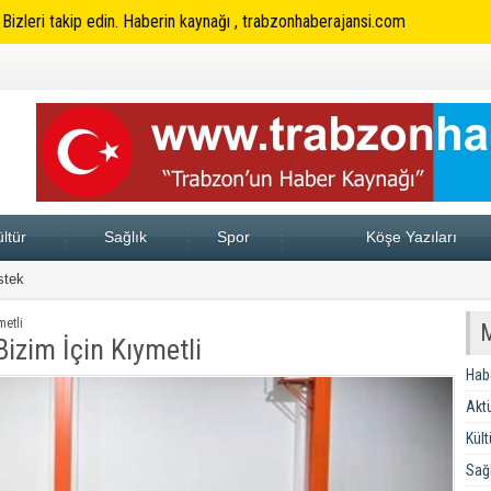
. Bizleri takip edin. Haberin kaynağı , trabzonhaberajansi.com
ltür
Sağlık
Spor
Köşe Yazıları
stek
HRİN MÜCADELE RUHUDUR
17:57
VEFAKAR ÖĞR
metli
Bizim İçin Kıymetli
Hab
Aktü
Kült
Sağl