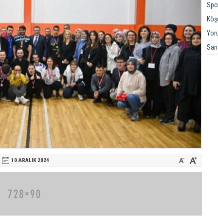
Spo
Köşe
Yor
San
10 ARALIK
2024