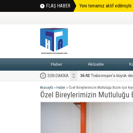
FLAŞ HABER
Yeni temamız aktif edilmiştir
Haber
Aktüalite
Kü
SON DAKİKA
16:42
08:45
Trabzonspor’a büyük de
TRABZONSPOR BU ŞE
Anasayfa
»
Haber
»
Özel Bireylerimizin Mutluluğu Bizim İçin Kıy
Özel Bireylerimizin Mutluluğu 