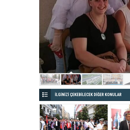
İLGİNİZİ ÇEKEBİLECEK DİĞER KONULAR