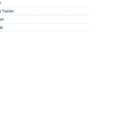
r
 Yazıları
um
at