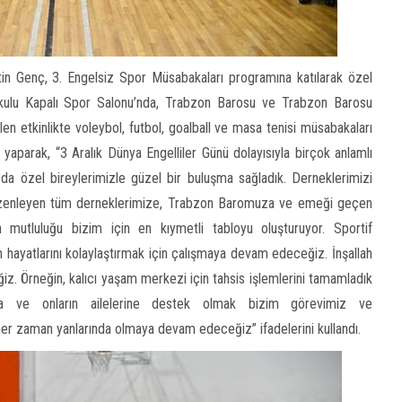
n Genç, 3. Engelsiz Spor Müsabakaları programına katılarak özel
aokulu Kapalı Spor Salonu’nda, Trabzon Barosu ve Trabzon Barosu
ilen etkinlikte voleybol, futbol, goalball ve masa tenisi müsabakaları
yaparak, “3 Aralık Dünya Engelliler Günü dolayısıyla birçok anlamlı
a da özel bireylerimizle güzel bir buluşma sağladık. Derneklerimizi
 düzenleyen tüm derneklerimize, Trabzon Baromuza ve emeği geçen
 mutluluğu bizim için en kıymetli tabloyu oluşturuyor. Sportif
n hayatlarını kolaylaştırmak için çalışmaya devam edeceğiz. İnşallah
iz. Örneğin, kalıcı yaşam merkezi için tahsis işlemlerini tamamladık
za ve onların ailelerine destek olmak bizim görevimiz ve
er zaman yanlarında olmaya devam edeceğiz” ifadelerini kullandı.