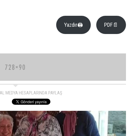
Yazdır🖨
PDF📄
AL MEDYA HESAPLARINDA PAYLAŞ