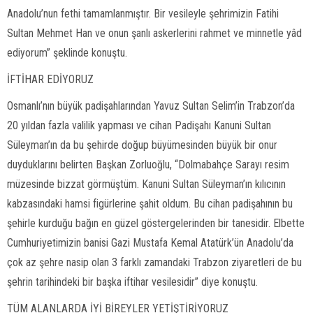
Anadolu’nun fethi tamamlanmıştır. Bir vesileyle şehrimizin Fatihi
Sultan Mehmet Han ve onun şanlı askerlerini rahmet ve minnetle yâd
ediyorum” şeklinde konuştu.
İFTİHAR EDİYORUZ
Osmanlı’nın büyük padişahlarından Yavuz Sultan Selim’in Trabzon’da
20 yıldan fazla valilik yapması ve cihan Padişahı Kanuni Sultan
Süleyman’ın da bu şehirde doğup büyümesinden büyük bir onur
duyduklarını belirten Başkan Zorluoğlu, “Dolmabahçe Sarayı resim
müzesinde bizzat görmüştüm. Kanuni Sultan Süleyman’ın kılıcının
kabzasındaki hamsi figürlerine şahit oldum. Bu cihan padişahının bu
şehirle kurduğu bağın en güzel göstergelerinden bir tanesidir. Elbette
Cumhuriyetimizin banisi Gazi Mustafa Kemal Atatürk’ün Anadolu’da
çok az şehre nasip olan 3 farklı zamandaki Trabzon ziyaretleri de bu
şehrin tarihindeki bir başka iftihar vesilesidir” diye konuştu.
TÜM ALANLARDA İYİ BİREYLER YETİŞTİRİYORUZ