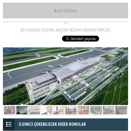
BU KONUYU SOSYAL MEDYA HESAPLARINDA PAYLAŞ
İLGİNİZİ ÇEKEBİLECEK DİĞER KONULAR