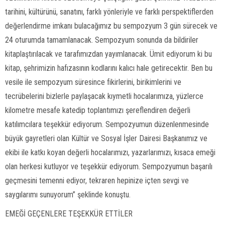
tarihini, kültürünü, sanatını, farklı yönleriyle ve farklı perspektiflerden
değerlendirme imkanı bulacağımız bu sempozyum 3 gün sürecek ve
24 oturumda tamamlanacak. Sempozyum sonunda da bildiriler
kitaplaştırılacak ve tarafımızdan yayımlanacak. Ümit ediyorum ki bu
kitap, şehrimizin hafızasının kodlarını kalıcı hale getirecektir. Ben bu
vesile ile sempozyum süresince fikirlerini, birikimlerini ve
tecrübelerini bizlerle paylaşacak kıymetli hocalarımıza, yüzlerce
kilometre mesafe katedip toplantımızı şereflendiren değerli
katılımcılara teşekkür ediyorum. Sempozyumun düzenlenmesinde
büyük gayretleri olan Kültür ve Sosyal İşler Dairesi Başkanımız ve
ekibi ile katkı koyan değerli hocalarımızı, yazarlarımızı, kısaca emeği
olan herkesi kutluyor ve teşekkür ediyorum. Sempozyumun başarılı
geçmesini temenni ediyor, tekraren hepinize içten sevgi ve
saygılarımı sunuyorum” şeklinde konuştu.
EMEĞİ GEÇENLERE TEŞEKKÜR ETTİLER