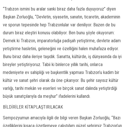
“Trabzon ismini bu aralar sanki biraz daha fazla duyuyoruz” diyen
Başkan Zorluoğlu, “Devletin, siyasetin, sanatın, ticaretin, akademinin
ve sporun tepesinde hep Trabzonlular var deniliyor. Bazen de bu
durum biraz eleştiri konusu olabiliyor. Ben bunu şöyle okuyorum:
Demek ki Trabzon, imparatorluğa padişah yetiştirme, devlete adam
yetiştirme hasletini, geleneğini ve özelliğini halen muhafaza ediyor.
Bunu biraz daha ileriye taşıdık. Sanatta, kültürde, iş dünyasında da iyi
bireyler yetiştiriyoruz. Tabii ki binlerce yıllık tarihi, onlarca
medeniyete ev sahipliği ve başkentlik yapması Trabzon’u kadim bir
kültür ve sanat şehri olarak da öne çıkarıyor. Bu şehir sayısız kültür
varlığı, tarihi mekân ve eserleri ve birçok sanat dalında yetiştirdiği
büyük sanatçılarıyla da meşhur” ifadelerini kullandı.
BİLDİRİLER KİTAPLAŞTIRILACAK
Sempozyumun amacıyla ilgili de bilgi veren Başkan Zorluoğlu, “Bazı
özelliklerini kısaca özetlemeye çalıştığım güzel şehrimiz Trabzon’un