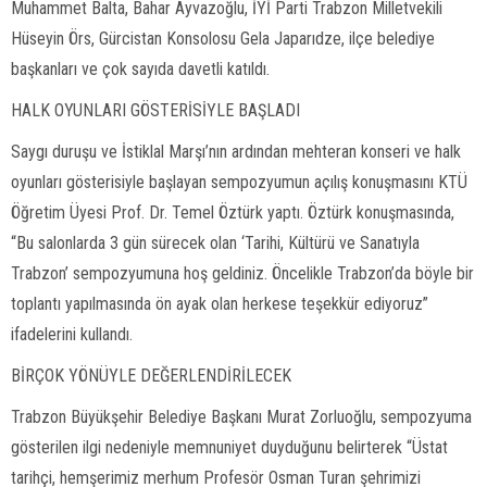
Muhammet Balta, Bahar Ayvazoğlu, İYİ Parti Trabzon Milletvekili
Hüseyin Örs, Gürcistan Konsolosu Gela Japarıdze, ilçe belediye
başkanları ve çok sayıda davetli katıldı.
HALK OYUNLARI GÖSTERİSİYLE BAŞLADI
Saygı duruşu ve İstiklal Marşı’nın ardından mehteran konseri ve halk
oyunları gösterisiyle başlayan sempozyumun açılış konuşmasını KTÜ
Öğretim Üyesi Prof. Dr. Temel Öztürk yaptı. Öztürk konuşmasında,
“Bu salonlarda 3 gün sürecek olan ‘Tarihi, Kültürü ve Sanatıyla
Trabzon’ sempozyumuna hoş geldiniz. Öncelikle Trabzon’da böyle bir
toplantı yapılmasında ön ayak olan herkese teşekkür ediyoruz”
ifadelerini kullandı.
BİRÇOK YÖNÜYLE DEĞERLENDİRİLECEK
Trabzon Büyükşehir Belediye Başkanı Murat Zorluoğlu, sempozyuma
gösterilen ilgi nedeniyle memnuniyet duyduğunu belirterek “Üstat
tarihçi, hemşerimiz merhum Profesör Osman Turan şehrimizi