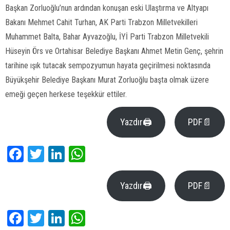
Başkan Zorluoğlu’nun ardından konuşan eski Ulaştırma ve Altyapı
Bakanı Mehmet Cahit Turhan, AK Parti Trabzon Milletvekilleri
Muhammet Balta, Bahar Ayvazoğlu, İYİ Parti Trabzon Milletvekili
Hüseyin Örs ve Ortahisar Belediye Başkanı Ahmet Metin Genç, şehrin
tarihine ışık tutacak sempozyumun hayata geçirilmesi noktasında
Büyükşehir Belediye Başkanı Murat Zorluoğlu başta olmak üzere
emeği geçen herkese teşekkür ettiler.
Yazdır🖨
PDF📄
Facebook
Twitter
LinkedIn
WhatsApp
Yazdır🖨
PDF📄
Facebook
Twitter
LinkedIn
WhatsApp