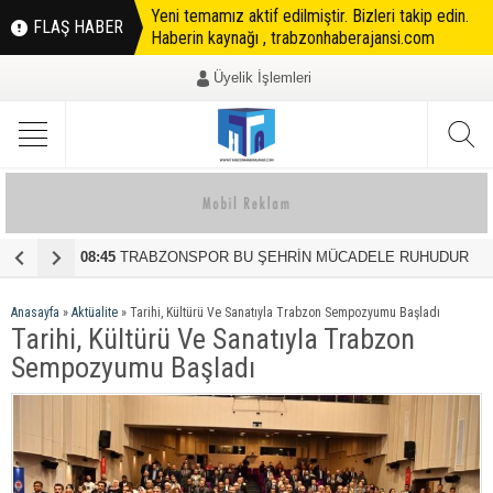
Yeni temamız aktif edilmiştir. Bizleri takip edin.
FLAŞ HABER
Haberin kaynağı , trabzonhaberajansi.com
Üyelik İşlemleri
45
TRABZONSPOR BU ŞEHRİN MÜCADELE RUHUDUR
17:57
VEFAKAR 
Anasayfa
»
Aktüalite
»
Tarihi, Kültürü Ve Sanatıyla Trabzon Sempozyumu Başladı
Tarihi, Kültürü Ve Sanatıyla Trabzon
Sempozyumu Başladı