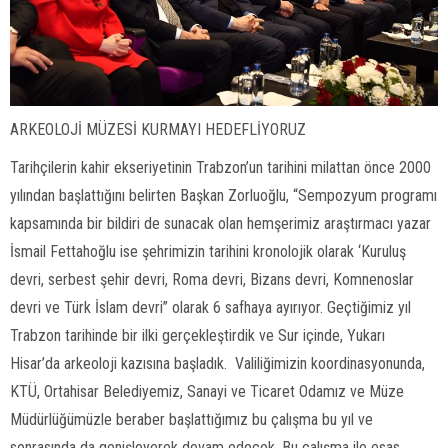
ARKEOLOJİ MÜZESİ KURMAYI HEDEFLİYORUZ
Tarihçilerin kahir ekseriyetinin Trabzon’un tarihini milattan önce 2000
yılından başlattığını belirten Başkan Zorluoğlu, “Sempozyum programı
kapsamında bir bildiri de sunacak olan hemşerimiz araştırmacı yazar
İsmail Fettahoğlu ise şehrimizin tarihini kronolojik olarak ‘Kuruluş
devri, serbest şehir devri, Roma devri, Bizans devri, Komnenoslar
devri ve Türk İslam devri” olarak 6 safhaya ayırıyor. Geçtiğimiz yıl
Trabzon tarihinde bir ilki gerçekleştirdik ve Sur içinde, Yukarı
Hisar’da arkeoloji kazısına başladık. Valiliğimizin koordinasyonunda,
KTÜ, Ortahisar Belediyemiz, Sanayi ve Ticaret Odamız ve Müze
Müdürlüğümüzle beraber başlattığımız bu çalışma bu yıl ve
sonrasında da genişleyerek devam edecek. Bu çalışma ile esas