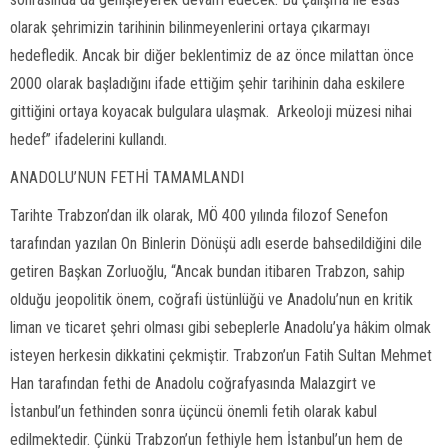
olarak şehrimizin tarihinin bilinmeyenlerini ortaya çıkarmayı
hedefledik. Ancak bir diğer beklentimiz de az önce milattan önce
2000 olarak başladığını ifade ettiğim şehir tarihinin daha eskilere
gittiğini ortaya koyacak bulgulara ulaşmak. Arkeoloji müzesi nihai
hedef” ifadelerini kullandı.
ANADOLU’NUN FETHİ TAMAMLANDI
Tarihte Trabzon’dan ilk olarak, MÖ 400 yılında filozof Senefon
tarafından yazılan On Binlerin Dönüşü adlı eserde bahsedildiğini dile
getiren Başkan Zorluoğlu, “Ancak bundan itibaren Trabzon, sahip
olduğu jeopolitik önem, coğrafi üstünlüğü ve Anadolu’nun en kritik
liman ve ticaret şehri olması gibi sebeplerle Anadolu’ya hâkim olmak
isteyen herkesin dikkatini çekmiştir. Trabzon’un Fatih Sultan Mehmet
Han tarafından fethi de Anadolu coğrafyasında Malazgirt ve
İstanbul’un fethinden sonra üçüncü önemli fetih olarak kabul
edilmektedir. Çünkü Trabzon’un fethiyle hem İstanbul’un hem de