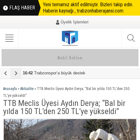
Yeni temamız aktif edilmiştir. Bizleri takip edin.
FLAŞ HABER
Haberin kaynağı , trabzonhaberajansi.com
Üyelik İşlemleri
16:42
Trabzonspor’a büyük destek
0
Anasayfa
»
Aktüalite
»
TTB Meclis Üyesi Aydın Derya; “Bal bir yılda 150 TL’den 250
TL’ye yükseldi”
TTB Meclis Üyesi Aydın Derya; “Bal bir
yılda 150 TL’den 250 TL’ye yükseldi”