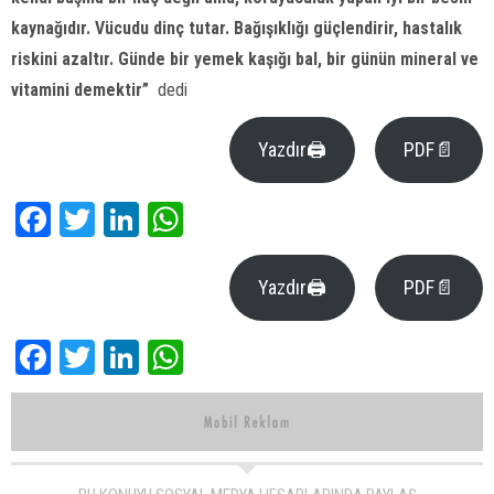
kaynağıdır. Vücudu dinç tutar. Bağışıklığı güçlendirir, hastalık
riskini azaltır. Günde bir yemek kaşığı bal, bir günün mineral ve
vitamini demektir”
dedi
Yazdır🖨
PDF📄
Facebook
Twitter
LinkedIn
WhatsApp
Yazdır🖨
PDF📄
Facebook
Twitter
LinkedIn
WhatsApp