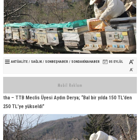
AKTÜALITE
/
SAĞLIK
/
SONBEŞHABER
/
SONDAKIKAHABER
05 EYLÜL
tha – TTB Meclis Üyesi Aydın Derya; “Bal bir yılda 150 TL’den
250 TL’ye yükseldi”