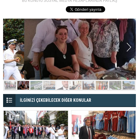
BU KONUYU SOSYAL MEDYA HESAPLARINDA PAYLAŞ
İLGİNİZİ ÇEKEBİLECEK DİĞER KONULAR