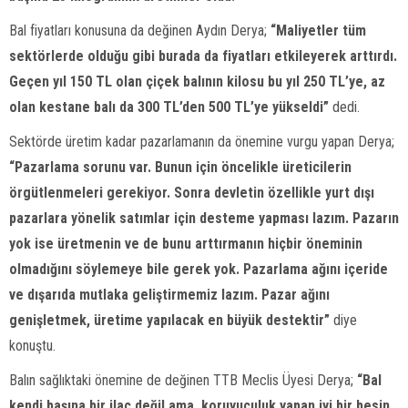
Bal fiyatları konusuna da değinen Aydın Derya;
“Maliyetler tüm
sektörlerde olduğu gibi burada da fiyatları etkileyerek arttırdı.
Geçen yıl 150 TL olan çiçek balının kilosu bu yıl 250 TL’ye, az
olan kestane balı da 300 TL’den 500 TL’ye yükseldi”
dedi.
Sektörde üretim kadar pazarlamanın da önemine vurgu yapan Derya;
“Pazarlama sorunu var. Bunun için öncelikle üreticilerin
örgütlenmeleri gerekiyor. Sonra devletin özellikle yurt dışı
pazarlara yönelik satımlar için desteme yapması lazım. Pazarın
yok ise üretmenin ve de bunu arttırmanın hiçbir öneminin
olmadığını söylemeye bile gerek yok. Pazarlama ağını içeride
ve dışarıda mutlaka geliştirmemiz lazım. Pazar ağını
genişletmek, üretime yapılacak en büyük destektir”
diye
konuştu.
Balın sağlıktaki önemine de değinen TTB Meclis Üyesi Derya;
“Bal
kendi başına bir ilaç değil ama, koruyuculuk yapan iyi bir besin