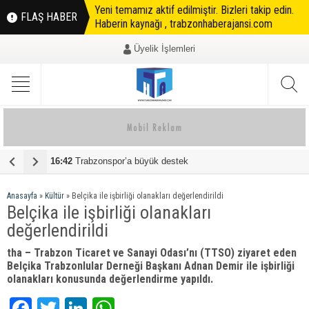
Yeni temamız aktif edilmiştir. Bizleri takip edin.
FLAŞ HABER
Haberin kaynağı , trabzonhaberajansi.com
Üyelik İşlemleri
zonspor’a büyük destek
08:45
TRABZONSPOR B
Anasayfa
»
Kültür
»
Belçika ile işbirliği olanakları değerlendirildi
Belçika ile işbirliği olanakları
değerlendirildi
tha – Trabzon Ticaret ve Sanayi Odası’nı (TTSO) ziyaret eden
Belçika Trabzonlular Derneği Başkanı Adnan Demir ile işbirliği
olanakları konusunda değerlendirme yapıldı.
Facebook
Twitter
LinkedIn
WhatsApp