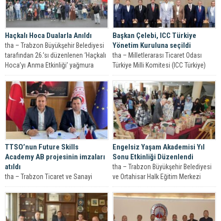
Haçkalı Hoca Dualarla Anıldı
Başkan Çelebi, ICC Türkiye
Yönetim Kuruluna seçildi
tha – Trabzon Büyükşehir Belediyesi
tarafından 26.’sı düzenlenen ‘Haçkalı
tha – Milletlerarası Ticaret Odası
Hoca’yı Anma Etkinliği’ yağmura
Türkiye Milli Komitesi (ICC Türkiye)
rağmen yoğun...
69’uncu Genel Kurulu gerçekleştirildi.
Trabzon...
TTSO’nun Future Skills
Engelsiz Yaşam Akademisi Yıl
Academy AB projesinin imzaları
Sonu Etkinliği Düzenlendi
atıldı
tha – Trabzon Büyükşehir Belediyesi
tha – Trabzon Ticaret ve Sanayi
ve Ortahisar Halk Eğitim Merkezi
Odası’nın (TTSO) mevcut ve
işbirliği ile açılan Engelsiz Yaşam...
gelecekteki işgücünün, geleceğin
ihtiyaçları doğrultusunda...