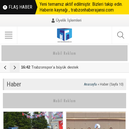
Yeni temamız aktif edilmiştir. Bizleri takip edin.
FLAŞ HABER
Haberin kaynağı , trabzonhaberajansi.com
Üyelik İşlemleri
16:42
Trabzonspor’a büyük destek
08:45
T
Haber
Anasayfa
»
Haber
(Sayfa 10)