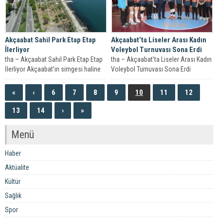
Akçaabat Sahil Park Etap Etap
Akçaabat’ta Liseler Arası Kadın
İlerliyor
Voleybol Turnuvası Sona Erdi
tha – Akçaabat Sahil Park Etap Etap
tha – Akçaabat’ta Liseler Arası Kadın
İlerliyor Akçaabat’ın simgesi haline
Voleybol Turnuvası Sona Erdi
gelen Sahil Park yenileme...
Akçaabat Belediyesi organizesinde
19 Mayıs...
«
‹
6
7
8
9
10
11
12
13
14
›
»
Menü
Haber
Aktüalite
Kültür
Sağlık
Spor