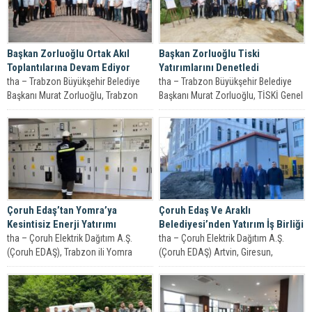
Başkan Zorluoğlu Ortak Akıl
Başkan Zorluoğlu Tiski
Toplantılarına Devam Ediyor
Yatırımlarını Denetledi
tha – Trabzon Büyükşehir Belediye
tha – Trabzon Büyükşehir Belediye
Başkanı Murat Zorluoğlu, Trabzon
Başkanı Murat Zorluoğlu, TİSKİ Genel
Sivil İnisiyatif Platformu’nu ziyaret
Müdürlüğü tarafından Akçaabat’ta
etti. Birçok...
yapımı devam...
Çoruh Edaş’tan Yomra’ya
Çoruh Edaş Ve Araklı
Kesintisiz Enerji Yatırımı
Belediyesi’nden Yatırım İş Birliği
tha – Çoruh Elektrik Dağıtım A.Ş.
tha – Çoruh Elektrik Dağıtım A.Ş.
(Çoruh EDAŞ), Trabzon ili Yomra
(Çoruh EDAŞ) Artvin, Giresun,
ilçesindeki proje çalışmaları
Gümüşhane, Rize, Trabzon illerinde
kapsamında...
toplam...