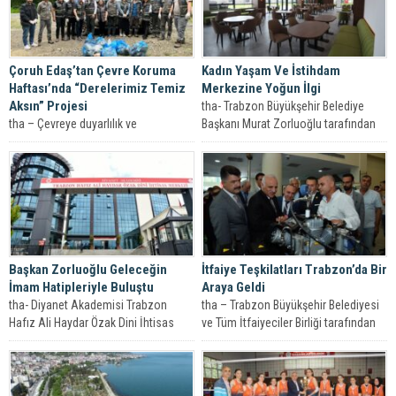
Çoruh Edaş’tan Çevre Koruma
Kadın Yaşam Ve İstihdam
Haftası’nda “Derelerimiz Temiz
Merkezine Yoğun İlgi
Aksın” Projesi
tha- Trabzon Büyükşehir Belediye
tha – Çevreye duyarlılık ve
Başkanı Murat Zorluoğlu tarafından
sürdürülebilirlik anlayışıyla hareket
Trabzon’da bir ilk olarak hayata
eden Çoruh Elektrik Dağıtım A.Ş.
geçirilen Kadın...
(Çoruh EDAŞ)...
Başkan Zorluoğlu Geleceğin
İtfaiye Teşkilatları Trabzon’da Bir
İmam Hatipleriyle Buluştu
Araya Geldi
tha- Diyanet Akademisi Trabzon
tha – Trabzon Büyükşehir Belediyesi
Hafız Ali Haydar Özak Dini İhtisas
ve Tüm İtfaiyeciler Birliği tarafından
Merkezi hizmete açıldı. Türkiye’nin
“İtfaiye İstişare Toplantısı ve İtfaiye...
çeşitli...