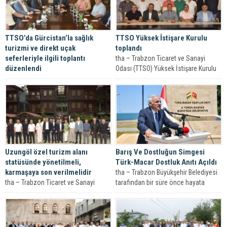
TTSO’da Gürcistan’la sağlık
TTSO Yüksek İstişare Kurulu
turizmi ve direkt uçak
toplandı
seferleriyle ilgili toplantı
tha – Trabzon Ticaret ve Sanayi
düzenlendi
Odası (TTSO) Yüksek İstişare Kurulu
tha – Trabzon Ticaret ve Sanayi
toplantısı gerçekleştirildi. TTSO
Odası’nda (TTSO) düzenlenen
Başkanı...
toplantıda Tiflis – Trabzon direkt
uçak...
Uzungöl özel turizm alanı
Barış Ve Dostluğun Simgesi
statüsünde yönetilmeli,
Türk-Macar Dostluk Anıtı Açıldı
karmaşaya son verilmelidir
tha – Trabzon Büyükşehir Belediyesi
tha – Trabzon Ticaret ve Sanayi
tarafından bir süre önce hayata
Odası (TTSO) Başkanı Erkut Çelebi ve
geçirilen Ganita-Faroz Sahil
beraberindeki heyet, Uzungöl’de...
Düzenleme Projesi...