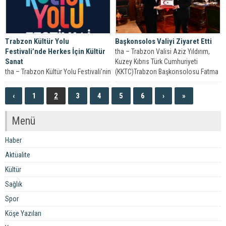
Trabzon Kültür Yolu
Başkonsolos Valiyi Ziyaret Etti
Festivali’nde Herkes İçin Kültür
tha – Trabzon Valisi Aziz Yıldırım,
Sanat
Kuzey Kıbrıs Türk Cumhuriyeti
tha – Trabzon Kültür Yolu Festivali’nin
(KKTC)Trabzon Başkonsolosu Fatma
üçüncü gününde her yaş grubuna
Demirel’i makamında...
hitap eden etkinlikler
‹
1
2
3
4
5
6
›
»
sanatseverlerden...
Menü
Haber
Aktüalite
Kültür
Sağlık
Spor
Köşe Yazıları