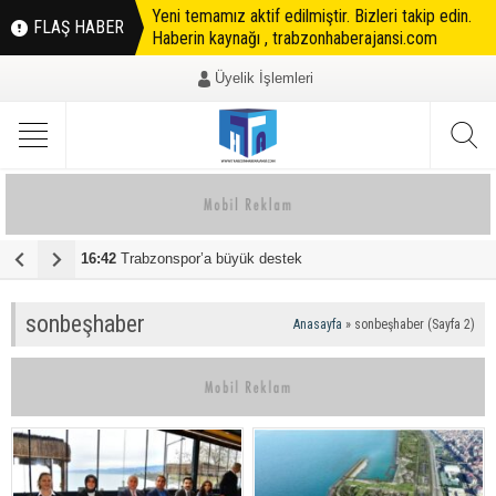
Yeni temamız aktif edilmiştir. Bizleri takip edin.
FLAŞ HABER
Haberin kaynağı , trabzonhaberajansi.com
Üyelik İşlemleri
16:42
Trabzonspor’a büyük destek
0
sonbeşhaber
Anasayfa
»
sonbeşhaber
(Sayfa 2)