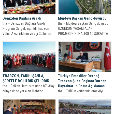
Denizden Dağlara Araklı
Müjdeyi Başkan Genç duyurdu
tha – Denizden Dağlara Araklı
tha – Müjdeyi Başkan Genç duyurdu
Program Gerçekleştirildi Trabzon
UZUNKUM YAŞAM ALANI
Valisi Aziz Yıldırım ve eşi Güllühan...
PROJESİ’NİN İHALESİ 10 ŞUBAT’TA
YAPILACAK Trabzon...
TRABZON, TARİHİ ŞANLA,
Türkiye Emekliler Derneği
ŞEREFLE DOLU BİR ŞEHİRDİR
Trabzon Şube Başkanı Burhan
Bayraktar’ın Basın Açıklaması
tha – Balkan Harbi sırasında 87. Alay
bünyesinde yer alan Trabzon
tha – TÜİK’in verilerinin emekliyi
Gönüllüler Taburu’nun 511 şehidini...
perişan ettiği günümüzde açıklanan
kasım ayı enflasyon 2.55 olarak
açıklandı....