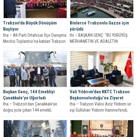
Trabzon’da Büyük Dönüşüm
Binlerce Trabzonlu Gazze için
Başlıyor
yürüdü
tha – AK Parti Ortahisar İlçe Danışma
thi – BAŞKAN GENÇ: “BU YÜRÜYÜŞ
Meclisi Toplantısı’na katılan Trabzon
MERHAMETİN VE ADALETİN
Büyükşehir Belediye Başkanı Ahmet...
ÇAĞRISIDIR” Trabzon’da binlerce
kişinin katılımıyla “Trabzon’dan...
Başkan Genç, 144 Emekliyi
Vali Yıldırım’dan KKTC Trabzon
Çanakkale’ye Uğurladı
Başkonsolosluğu’na Ziyaret
tha – Trabzon’dan Çanakkale’ye
tha – Trabzon Valisi Aziz Yıldırım ve
doğru yola çıkan 144 emekli,
eşi Güllühan Yıldırım Hanımefendi,
Büyükşehir Belediyesi’nin desteğiyle
Kuzey Kıbrıs Türk Cumhuriyeti...
ecdadın izini sürecek....