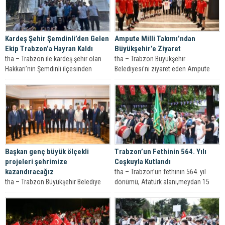
Kardeş Şehir Şemdinli’den Gelen
Ampute Milli Takımı’ndan
Ekip Trabzon’a Hayran Kaldı
Büyükşehir’e Ziyaret
tha – Trabzon ile kardeş şehir olan
tha – Trabzon Büyükşehir
Hakkari’nin Şemdinli ilçesinden
Belediyesi’ni ziyaret eden Ampute
Trabzon’a gelen 45 kişilik ekip,...
Milli Futbol Takımı, Başkan Vekilleri
Faruk Kanca...
Başkan genç büyük ölçekli
Trabzon’un Fethinin 564. Yılı
projeleri şehrimize
Coşkuyla Kutlandı
kazandıracağız
tha – Trabzon’un fethinin 564. yıl
tha – Trabzon Büyükşehir Belediye
dönümü, Atatürk alanı,meydan 15
Başkanı Ahmet Metin Genç,
Temmuz Şehitler ve Hürriyet
milletvekilleri ve AK Parti il
Parkı’nda...
yöneticileri...