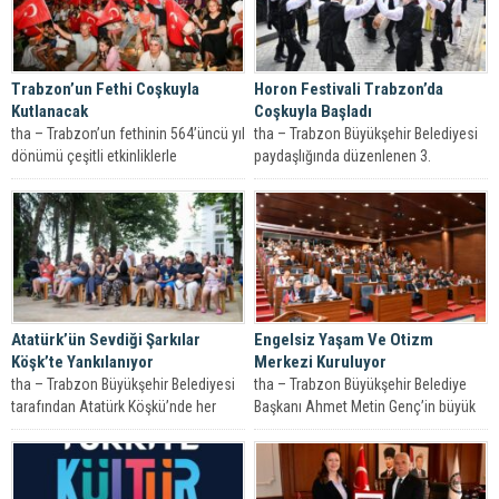
Trabzon’un Fethi Coşkuyla
Horon Festivali Trabzon’da
Kutlanacak
Coşkuyla Başladı
tha – Trabzon’un fethinin 564’üncü yıl
tha – Trabzon Büyükşehir Belediyesi
dönümü çeşitli etkinliklerle
paydaşlığında düzenlenen 3.
kutlanacak. Tüm vatandaşları bu
Uluslararası Trabzon Horon ve Müzik
coşkuya ortak...
Festivali, görkemli...
Atatürk’ün Sevdiği Şarkılar
Engelsiz Yaşam Ve Otizm
Köşk’te Yankılanıyor
Merkezi Kuruluyor
tha – Trabzon Büyükşehir Belediyesi
tha – Trabzon Büyükşehir Belediye
tarafından Atatürk Köşkü’nde her
Başkanı Ahmet Metin Genç’in büyük
Çarşamba saat 14.00’da düzenlenen
önem verdiği projelerden biri olan...
müzik dinletileri,...