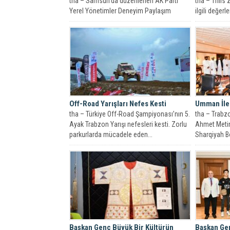
tha – Samsun’da düzenlenen AK Parti
tha – Tiflis
Yerel Yönetimler Deneyim Paylaşım
ilgili değer
Toplantısı’nda konuşan Trabzon
Belediye Ba
Büyükşehir Belediye...
Off-Road Yarışları Nefes Kesti
Umman İle 
tha – Türkiye Off-Road Şampiyonası’nın 5.
tha – Trabz
Ayak Trabzon Yarışı nefesleri kesti. Zorlu
Ahmet Meti
parkurlarda mücadele eden...
Sharqiyah Bö
Başkan Genç Büyük Bir Kültürün
Başkan Ge