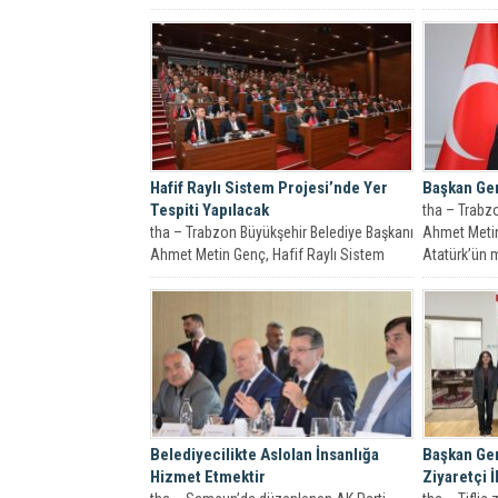
töreninde...
Hafif Raylı Sistem Projesi’nde Yer
Başkan Ge
Tespiti Yapılacak
tha – Trabz
tha – Trabzon Büyükşehir Belediye Başkanı
Ahmet Meti
Ahmet Metin Genç, Hafif Raylı Sistem
Atatürk’ün m
Projesi’nin uygulama ihalesinin...
Belediyecilikte Aslolan İnsanlığa
Başkan Ge
Hizmet Etmektir
Ziyaretçi 