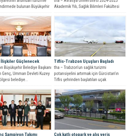
 ziyaretinin ardından turizmle
tha – Avrasya Üniversitesi 2024-2025
lendirmede bulunan Büyükşehir
Akademik Yılı, Sağlık Bilimleri Fakültesi
şkanı Ahmet Metin Genç,...
Beyaz Önlük Giyme Töreni’ni Ömer...
İlişkiler Güçlenecek
Tiflis-Trabzon Uçuşları Başladı
on Büyükşehir Belediye Başkanı
tha – Trabzon’un sağlık turizmi
n Genç, Umman Devleti Kuzey
potansiyelini artırmak için Gürcistan’ın
lgesi belediye...
Tiflis şehrinden başlatılan uçak
seferlerinin ilk...
nç Şampiyon Takımı
Çok katlı otopark ve alış veriş