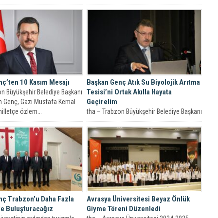
hükümdarlarından biri olarak tarihe geçen
Trabzonlu...
nç’ten 10 Kasım Mesajı
Başkan Genç Atık Su Biyolojik Arıtma
Tesisi’ni Ortak Akılla Hayata
on Büyükşehir Belediye Başkanı
Geçirelim
n Genç, Gazi Mustafa Kemal
illetçe özlem...
tha – Trabzon Büyükşehir Belediye Başkanı
Ahmet Metin Genç, “Atık Su Biyolojik
Arıtma Tesisi’nin fizibilite...
nç Trabzon’u Daha Fazla
Avrasya Üniversitesi Beyaz Önlük
İle Buluşturacağız
Giyme Töreni Düzenledi