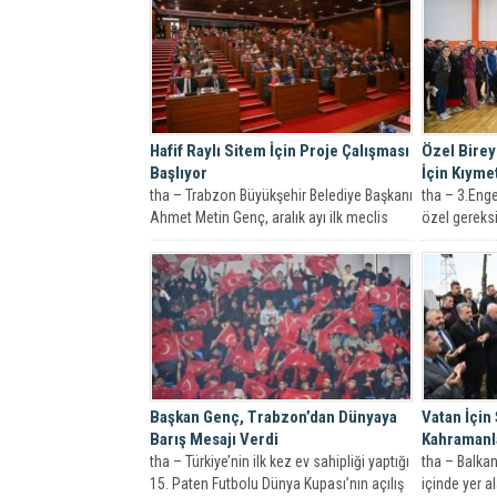
Hafif Raylı Sitem İçin Proje Çalışması
Özel Birey
Başlıyor
İçin Kıymet
tha – Trabzon Büyükşehir Belediye Başkanı
tha – 3.Eng
Ahmet Metin Genç, aralık ayı ilk meclis
özel gereksi
toplantısında Hafif...
Trabzon Büyü
Başkan Genç, Trabzon’dan Dünyaya
Vatan İçin
Barış Mesajı Verdi
Kahramanla
tha – Türkiye’nin ilk kez ev sahipliği yaptığı
tha – Balkan
15. Paten Futbolu Dünya Kupası’nın açılış
içinde yer a