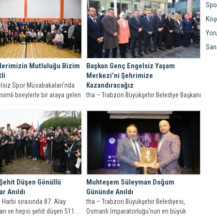
Spo
Köşe
Yor
San
lerimizin Mutluluğu Bizim
Başkan Genç Engelsiz Yaşam
li
Merkezi’ni Şehrimize
Kazandıracağız
elsiz Spor Müsabakaları’nda
nimli bireylerle bir araya gelen
tha – Trabzon Büyükşehir Belediye Başkanı
kşehir Belediye Başkanı...
Ahmet Metin Genç, “Özel gereksinimli
bireylerimize kalıcı bir yaşam...
 Şehit Düşen Gönüllü
Muhteşem Süleyman Doğum
r Anıldı
Gününde Anıldı
 Harbi sırasında 87. Alay
tha – Trabzon Büyükşehir Belediyesi,
lan ve hepsi şehit düşen 511...
Osmanlı İmparatorluğu’nun en büyük