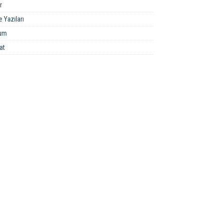
r
 Yazıları
um
at