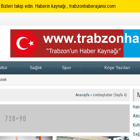
. Bizleri takip edin. Haberin kaynağı , trabzonhaberajansi.com
ltür
Sağlık
Spor
Köşe Yazıları
stek
08:45
TRABZONSPOR 
Anasayfa
»
sonbeşhaber
(Sayfa 4)
Hab
Aktü
Kült
Sağl