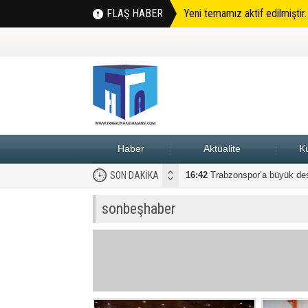
FLAŞ HABER
Yeni temamız aktif edilmiştir
Haber
Aktüalite
Kü
SON DAKİKA
16:42
Trabzonspor’a büyük de
sonbeşhaber